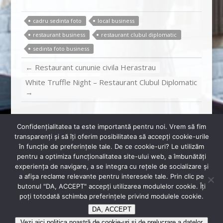
cadru sedinta foto
local business
restaurant business
restaurant clubul diplomatic
sedinta foto business
←
Restaurant cununie civila Herastrau
White Truffle Night – Restaurant Clubul Diplomatic
→
Confidenţialitatea ta este importantă pentru noi. Vrem să fim
transparenţi și să îţi oferim posibilitatea să accepţi cookie-urile
în funcţie de preferinţele tale. De ce cookie-uri? Le utilizăm
pentru a optimiza funcţionalitatea site-ului web, a îmbunătăţi
+40 720 880 330
experienţa de navigare, a se integra cu reţele de socializare şi
rsvp@diplomatclub.eu
a afişa reclame relevante pentru interesele tale. Prin clic pe
butonul "DA, ACCEPT" accepţi utilizarea modulelor cookie. Îţi
Sos. Bucuresti-Ploiesti, Nr. 2B, București
poţi totodată schimba preferinţele privind modulele cookie.
DA, ACCEPT
Copyright © 2026
Restaurant Diplomat
Vezi aici politica noastră de cookie-uri și de prelucrare a datelor