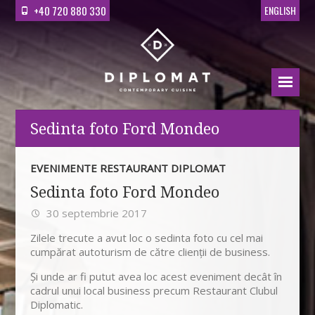
+40 720 880 330
ENGLISH
Sedinta foto Ford Mondeo
EVENIMENTE RESTAURANT DIPLOMAT
Sedinta foto Ford Mondeo
30 septembrie 2017
Zilele trecute a avut loc o sedinta foto cu cel mai
cumpărat autoturism de către clienții de business.
Și unde ar fi putut avea loc acest eveniment decât în
cadrul unui local business precum Restaurant Clubul
Diplomatic.