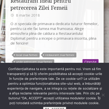
Restaurant ideal pentru
petrecerea Zilei Femeii
8 martie 2018
O zi speciala de primavara dedicata tuturor femeilor,
pentru ca ele fac lumea mai frumoasa. Alege
atmosfera plina de caldura a Restaurantului
Diplomat pentru a incepe o primavara insorita, plina
de fericire!
local ziua femeii
restaurant ziua femeii
Citeste
unde petrecem ziua femeii
Confidenţialitatea ta este importantă pentru noi. Vrem să fim
transparenţi și să îţi oferim posibilitatea să accepţi cookie-urile
în funcţie de preferinţele tale. De ce cookie-uri? Le utilizăm
pentru a optimiza funcţionalitatea site-ului web, a îmbunătăţi
+40 720 880 330
experienţa de navigare, a se integra cu reţele de socializare şi
rsvp@diplomatclub.eu
a afişa reclame relevante pentru interesele tale. Prin clic pe
butonul "DA, ACCEPT" accepţi utilizarea modulelor cookie. Îţi
Sos. Bucuresti-Ploiesti, Nr. 2B, București
poţi totodată schimba preferinţele privind modulele cookie.