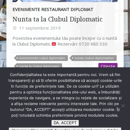
EVENIMENTE RESTAURANT DIPLOMAT
Nunta ta la Clubul Diplomatic
11 septembrie 2019
Povestea evenimentului tău poate începe cu o nuntă
la Clubul Diplomatic.
Rezervări: 0720 880 330
evenimente cubul diplomatic
nunta clubul diplomatilor
Citeste
nunta la clubul diplomatic
Confidenţialitatea ta este importantă pentru noi. Vrem să fim
transparenţi și să îţi oferim posibilitatea să accepţi cookie-urile
în funcţie de preferinţele tale. De ce cookie-uri? Le utilizăm
pentru a optimiza funcţionalitatea site-ului web, a îmbunătăţi
+40 720 880 330
experienţa de navigare, a se integra cu reţele de socializare şi
a afişa reclame relevante pentru interesele tale. Prin clic pe
rsvp@diplomatclub.eu
butonul "DA, ACCEPT" accepţi utilizarea modulelor cookie. Îţi
Sos. Bucuresti-Ploiesti, Nr. 2B, București
poţi totodată schimba preferinţele privind modulele cookie.
DA, ACCEPT
Copyright © 2026
Restaurant Diplomat