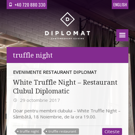
+40 720 880 330
ENGLISH
truffle night
EVENIMENTE RESTAURANT DIPLOMAT
White Truffle Night – Restaurant
Clubul Diplomatic
29 octombrie 2017
Doar pentru membrii clubului – White Truffle Night –
Sâmbătă, 18 Noiembrie, de la ora 19.00.
Citeste
truffle night
truffle restaurant