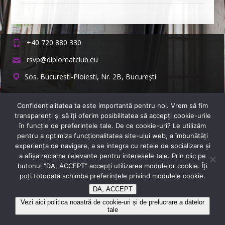
+40 720 880 330
rsvp@diplomatclub.eu
Sos. Bucuresti-Ploiesti, Nr. 2B, București
Copyright © 2026
Restaurant Diplomat
Confidenţialitatea ta este importantă pentru noi. Vrem să fim
transparenţi și să îţi oferim posibilitatea să accepţi cookie-urile
în funcţie de preferinţele tale. De ce cookie-uri? Le utilizăm
pentru a optimiza funcţionalitatea site-ului web, a îmbunătăţi
experienţa de navigare, a se integra cu reţele de socializare şi
a afişa reclame relevante pentru interesele tale. Prin clic pe
butonul "DA, ACCEPT" accepţi utilizarea modulelor cookie. Îţi
poţi totodată schimba preferinţele privind modulele cookie.
DA, ACCEPT
Vezi aici politica noastră de cookie-uri și de prelucrare a datelor
tale