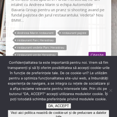
intalnit cu Andreea Marin si echipa Automobile
Bavaria Group pentru un pranz si shooting avand pe
fundal pajistea din jurul restaurantului. Vedeta? Nou
BMW…
Andreea Marin restaurant
restaurant pajiste
restaurant Parc Herastrau
restaurant vedete Parc Herastrau
Citeste
restaurant verde Herastrau
Confidenţialitatea ta este importantă pentru noi. Vrem să fim
transparenţi și să îţi oferim posibilitatea să accepţi cookie-urile
în funcţie de preferinţele tale. De ce cookie-uri? Le utilizăm
pentru a optimiza funcţionalitatea site-ului web, a îmbunătăţi
+40 720 880 330
experienţa de navigare, a se integra cu reţele de socializare şi
a afişa reclame relevante pentru interesele tale. Prin clic pe
rsvp@diplomatclub.eu
butonul "DA, ACCEPT" accepţi utilizarea modulelor cookie. Îţi
Sos. Bucuresti-Ploiesti, Nr. 2B, București
poţi totodată schimba preferinţele privind modulele cookie.
DA, ACCEPT
Copyright © 2026
Restaurant Diplomat
Vezi aici politica noastră de cookie-uri și de prelucrare a datelor
tale