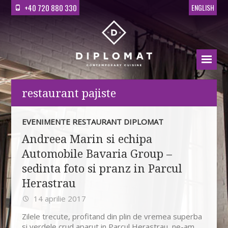
+40 720 880 330
ENGLISH
restaurant pajiste
EVENIMENTE RESTAURANT DIPLOMAT
Andreea Marin si echipa
Automobile Bavaria Group –
sedinta foto si pranz in Parcul
Herastrau
14 aprilie 2017
Zilele trecute, profitand din plin de vremea superba
si verdele crud aparut in Parcul Herastrau, ne-am