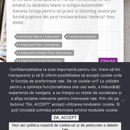
intalnit cu Andreea Marin si echipa Automobile
Bavaria Group pentru un pranz si shooting avand pe
fundal pajistea din jurul restaurantului. Vedeta? Nou
BMW…
Andreea Marin restaurant
restaurant pajiste
restaurant Parc Herastrau
restaurant vedete Parc Herastrau
Citeste
restaurant verde Herastrau
Confidenţialitatea ta este importantă pentru noi. Vrem să fim
transparenţi și să îţi oferim posibilitatea să accepţi cookie-urile
în funcţie de preferinţele tale. De ce cookie-uri? Le utilizăm
pentru a optimiza funcţionalitatea site-ului web, a îmbunătăţi
+40 720 880 330
experienţa de navigare, a se integra cu reţele de socializare şi
a afişa reclame relevante pentru interesele tale. Prin clic pe
rsvp@diplomatclub.eu
butonul "DA, ACCEPT" accepţi utilizarea modulelor cookie. Îţi
Sos. Bucuresti-Ploiesti, Nr. 2B, București
poţi totodată schimba preferinţele privind modulele cookie.
DA, ACCEPT
Copyright © 2026
Restaurant Diplomat
Vezi aici politica noastră de cookie-uri și de prelucrare a datelor
tale