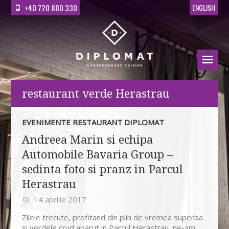
+40 720 880 330
ENGLISH
restaurant verde Herastrau
EVENIMENTE RESTAURANT DIPLOMAT
Andreea Marin si echipa
Automobile Bavaria Group –
sedinta foto si pranz in Parcul
Herastrau
14 aprilie 2017
Zilele trecute, profitand din plin de vremea superba
si verdele crud aparut in Parcul Herastrau, ne-am